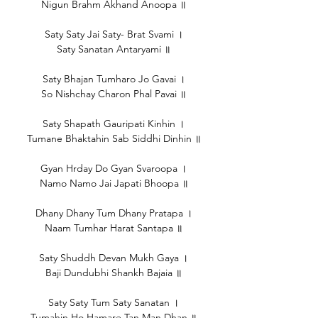
Nigun Brahm Akhand Anoopa ॥
Saty Saty Jai Saty- Brat Svami ।
Saty Sanatan Antaryami ॥
Saty Bhajan Tumharo Jo Gavai ।
So Nishchay Charon Phal Pavai ॥
Saty Shapath Gauripati Kinhin ।
Tumane Bhaktahin Sab Siddhi Dinhin ॥
Gyan Hrday Do Gyan Svaroopa ।
Namo Namo Jai Japati Bhoopa ॥
Dhany Dhany Tum Dhany Pratapa ।
Naam Tumhar Harat Santapa ॥
Saty Shuddh Devan Mukh Gaya ।
Baji Dundubhi Shankh Bajaia ॥
Saty Saty Tum Saty Sanatan ।
Tumahin Ho Hamare Tan Man Dhan ॥