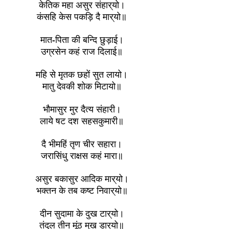
केतिक महा असुर संहार्‌यो।
कंसहि केस पकड़ि दै मार्‌यो॥
मात-पिता की बन्दि छुड़ाई।
उग्रसेन कहं राज दिलाई॥
महि से मृतक छहों सुत लायो।
मातु देवकी शोक मिटायो॥
भौमासुर मुर दैत्य संहारी।
लाये षट दश सहसकुमारी॥
दै भीमहिं तृण चीर सहारा।
जरासिंधु राक्षस कहं मारा॥
असुर बकासुर आदिक मार्‌यो।
भक्तन के तब कष्ट निवार्‌यो॥
दीन सुदामा के दुख टार्‌यो।
तंदुल तीन मूंठ मुख डार्‌यो॥