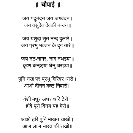
॥ चौपाई ॥
जय यदुनंदन जय जगवंदन।
जय वसुदेव देवकी नन्दन॥
जय यशुदा सुत नन्द दुलारे।
जय प्रभु भक्तन के दृग तारे॥
जय नट-नागर, नाग नथइया॥
कृष्ण कन्हइया धेनु चरइया॥
पुनि नख पर प्रभु गिरिवर धारो।
आओ दीनन कष्ट निवारो॥
वंशी मधुर अधर धरि टेरौ।
होवे पूर्ण विनय यह मेरौ॥
आओ हरि पुनि माखन चाखो।
आज लाज भारत की राखो॥