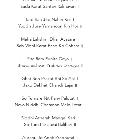
Sada Karat Santan Rakhavari ॥
Tate Ran Jite Nahin Koi ।
Yuddh Jure Yamahoon Kin Hoi ॥
Maha Lakshmi Dhar Avatara ।
Sab Vidhi Karat Paap Ko Chhara ॥
Sita Ram Punita Gayo ।
Bhuvaneshvari Prabhav Dikhayo ॥
Ghat Son Prakat Bhi So Aai ।
Jako Dekhat Chandr Lajai ॥
So Tumare Nit Panv Palotat ।
Navo Niddhi Charanan Mein Lotat ॥
Siddhi Atharah Mangal Kari ।
So Tum Par Javai Balihari ॥
Aurahu Jo Anek Prabhutai ।