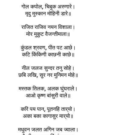
गोल कपोल, चिबुक अरुणारे।
मृदु मुस्कान मोहिनी डारे॥
राजित राजिव नयन विशाला।
मोर मुकुट वैजन्तीमाला॥
कुंडल श्रवण, पीत पट आछे।
कटि किंकिणी काछनी काछे॥
नील जलज सुन्दर तनु सोहे।
छबि लखि, सुर नर मुनिमन मोहे॥
मस्तक तिलक, अलक घुंघराले।
आओ कृष्ण बांसुरी वाले॥
करि पय पान, पूतनहि तार्‌यो।
अका बका कागासुर मार्‌यो॥
मधुवन जलत अगिन जब ज्वाला।