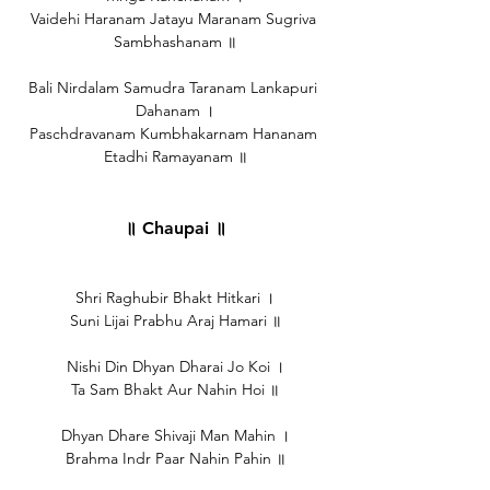
Vaidehi Haranam Jatayu Maranam Sugriva 
Sambhashanam ॥
Bali Nirdalam Samudra Taranam Lankapuri 
Dahanam ।
Paschdravanam Kumbhakarnam Hananam 
Etadhi Ramayanam ॥
॥ Chaupai ॥
Shri Raghubir Bhakt Hitkari ।
Suni Lijai Prabhu Araj Hamari ॥
Nishi Din Dhyan Dharai Jo Koi ।
Ta Sam Bhakt Aur Nahin Hoi ॥
Dhyan Dhare Shivaji Man Mahin ।
Brahma Indr Paar Nahin Pahin ॥