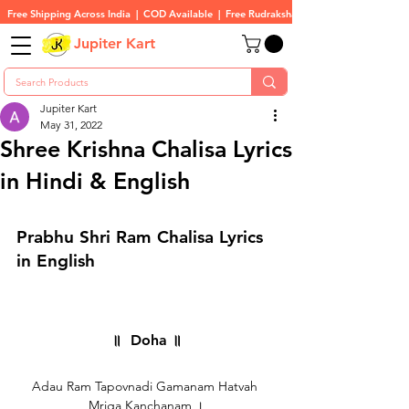
Free Shipping Across India  |  COD Available  |  Free Rudraksha On All Orders
Jupiter Kart
Jupiter Kart
May 31, 2022
Shree Krishna Chalisa Lyrics
in Hindi & English
Prabhu Shri Ram Chalisa Lyrics 
in English
॥  Doha ॥
Adau Ram Tapovnadi Gamanam Hatvah 
Mriga Kanchanam ।