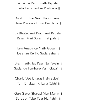
Jai Jai Jai Raghunath Krpala ।
Sada Karo Santan Pratipala ॥
Doot Tumhar Veer Hanumana ।
Jasu Prabhav Tihun Pur Jana ॥
Tuv Bhujadand Prachand Krpala ।
Ravan Mari Suran Pratipala ॥
Tum Anath Ke Nath Gosain ।
Deenan Ke Ho Sada Sahai ॥
Brahmadik Tav Paar Na Pavain ।
Sada Ish Tumharo Yash Gavain ॥
Chariu Ved Bharat Hain Sakhi ।
Tum Bhaktan Ki Lajja Rakhi ॥
Gun Gavat Sharad Man Mahin ।
Surapati Tako Paar Na Pahin ॥