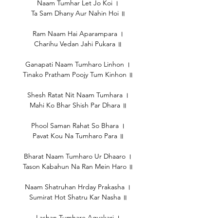
Naam Tumhar Let Jo Koi ।
Ta Sam Dhany Aur Nahin Hoi ॥
Ram Naam Hai Aparampara ।
Charihu Vedan Jahi Pukara ॥
Ganapati Naam Tumharo Linhon ।
Tinako Pratham Poojy Tum Kinhon ॥
Shesh Ratat Nit Naam Tumhara ।
Mahi Ko Bhar Shish Par Dhara ॥
Phool Saman Rahat So Bhara ।
Pavat Kou Na Tumharo Para ॥
Bharat Naam Tumharo Ur Dhaaro ।
Tason Kabahun Na Ran Mein Haro ॥
Naam Shatruhan Hrday Prakasha ।
Sumirat Hot Shatru Kar Nasha ॥
Lashan Tumhare Agyakari ।