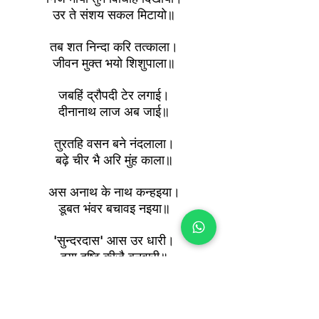
उर ते संशय सकल मिटायो॥
तब शत निन्दा करि तत्काला।
जीवन मुक्त भयो शिशुपाला॥
जबहिं द्रौपदी टेर लगाई।
दीनानाथ लाज अब जाई॥
तुरतहि वसन बने नंदलाला।
बढ़े चीर भै अरि मुंह काला॥
अस अनाथ के नाथ कन्हइया।
डूबत भंवर बचावइ नइया॥
'सुन्दरदास' आस उर धारी।
दया दृष्टि कीजै बनवारी॥
नाथ सकल मम कुमति निवारो।
क्षमहु बेगि अपराध हमारो॥