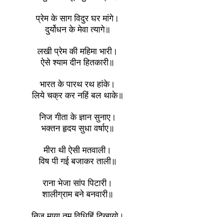
प्रेम के साग विदुर घर मांगे।
दुर्योधन के मेवा त्यागे॥
लखी प्रेम की महिमा भारी।
ऐसे श्याम दीन हितकारी॥
भारत के पारथ रथ हांके।
लिये चक्र कर नहिं बल थाके॥
निज गीता के ज्ञान सुनाए।
भक्तन हृदय सुधा वर्षाए॥
मीरा थी ऐसी मतवाली।
विष पी गई बजाकर ताली॥
राना भेजा सांप पिटारी।
शालीग्राम बने बनवारी॥
निज माया तुम विधिहिं दिखायो।