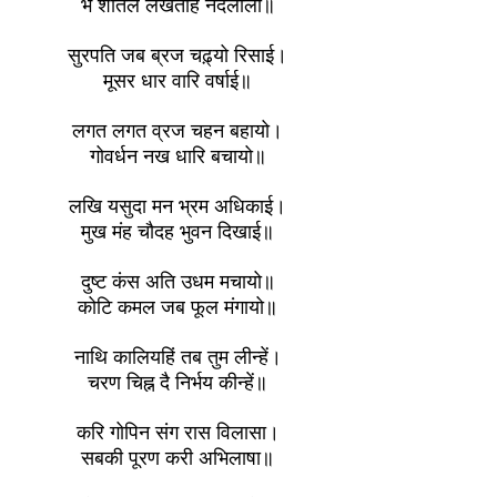
भै शीतल लखतहिं नंदलाला॥
सुरपति जब ब्रज चढ़्‌यो रिसाई।
मूसर धार वारि वर्षाई॥
लगत लगत व्रज चहन बहायो।
गोवर्धन नख धारि बचायो॥
लखि यसुदा मन भ्रम अधिकाई।
मुख मंह चौदह भुवन दिखाई॥
दुष्ट कंस अति उधम मचायो॥
कोटि कमल जब फूल मंगायो॥
नाथि कालियहिं तब तुम लीन्हें।
चरण चिह्न दै निर्भय कीन्हें॥
करि गोपिन संग रास विलासा।
सबकी पूरण करी अभिलाषा॥